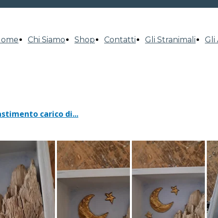
Home
Chi Siamo
Shop
Contatti
Gli Stranimali
Gli 
astimento carico di...