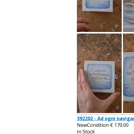
392202 - Ad ogni navigan
NewCondition
€
170.00
In Stock