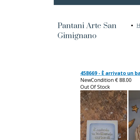
Pantani Arte San
Gimignano
458669 - È arrivato un b
NewCondition
€
88.00
Out Of Stock